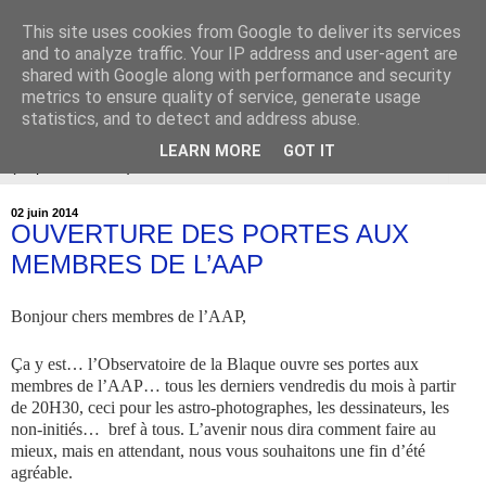
This site uses cookies from Google to deliver its services
Association Astronomie en
and to analyze traffic. Your IP address and user-agent are
shared with Google along with performance and security
Provence
metrics to ensure quality of service, generate usage
statistics, and to detect and address abuse.
LEARN MORE
GOT IT
▼
02 juin 2014
OUVERTURE DES PORTES AUX
MEMBRES DE L’AAP
Bonjour chers membres de l’AAP,
Ça y est… l’Observatoire de la Blaque ouvre ses portes aux
membres de l’AAP… tous les derniers vendredis du mois à partir
de 20H30, ceci pour les astro-photographes, les dessinateurs, les
non-initiés… bref à tous. L’avenir nous dira comment faire au
mieux, mais en attendant, nous vous souhaitons une fin d’été
agréable.