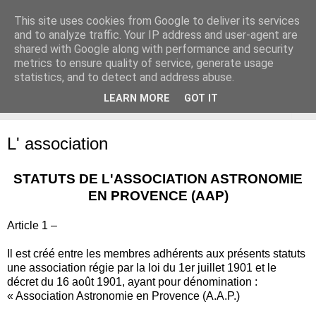
This site uses cookies from Google to deliver its services
Association Astronomie en
and to analyze traffic. Your IP address and user-agent are
shared with Google along with performance and security
Provence
metrics to ensure quality of service, generate usage
statistics, and to detect and address abuse.
LEARN MORE
GOT IT
▼
L' association
STATUTS DE L'ASSOCIATION ASTRONOMIE
EN PROVENCE (AAP)
Article 1 –
Il est créé entre les membres adhérents aux présents statuts
une association régie par la loi du 1er juillet 1901 et le
décret du 16 août 1901, ayant pour dénomination :
« Association Astronomie en Provence (A.A.P.)