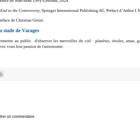
préface de Jean-Marc Lévy-Leblond, 2024.
n End to the Controversy
, Springer International Publishing AG. Préface d’Arthur I. M
préface de Christian Gerini.
u stade de Varages
mettre au public d'observer les merveilles du ciel : planètes, étoiles, amas, ga
vec vous leur passion de l'astronomie.
trer un commentaire.