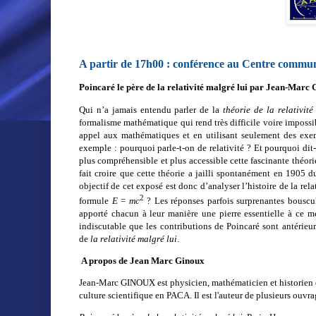
A partir de 17h00 : conférence au Centre commu
Poincaré le père de la relativité malgré lui par Jean-Mar
Qui n’a jamais entendu parler de la
théorie de la relativité 
formalisme mathématique qui rend très difficile voire impossibl
appel aux mathématiques et en utilisant seulement des exem
exemple : pourquoi parle-t-on de relativité ? Et pourquoi dit
plus compréhensible et plus accessible cette fascinante théorie
fait croire que cette théorie a jailli spontanément en 1905 
objectif de cet exposé est donc d’analyser l’histoire de la re
2
formule
E
=
mc
? Les réponses parfois surprenantes bouscu
apporté chacun à leur manière une pierre essentielle à ce m
indiscutable que les contributions de Poincaré sont antérieur
de
la relativité malgré lui
.
A propos de Jean Marc Ginoux
Jean-Marc GINOUX
est physicien, mathématicien et historien d
culture scientifique en PACA. Il est l'auteur de plusieurs ouvra