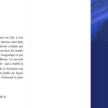
ie est liée à son
théorie sans faire
gations comme par
ra ainsi de rendre
op longtemps et qui
à Berne. Le second
 : qui a établi la
i et Einstein ont
ir établi de façon
e Poincaré le père
de la