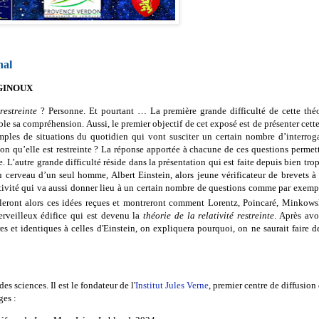
nal
c GINOUX
restreinte
? Personne. Et pourtant … La première grande difficulté de cette théor
e sa compréhension. Aussi, le premier objectif de cet exposé est de présenter cette 
ples de situations du quotidien qui vont susciter un certain nombre d’interro
-on qu’elle est restreinte ? La réponse apportée à chacune de ces questions permett
. L’autre grande difficulté réside dans la présentation qui est faite depuis bien tr
du cerveau d’un seul homme, Albert Einstein, alors jeune vérificateur de brevets 
lativité qui va aussi donner lieu à un certain nombre de questions comme par exemple
leront alors ces idées reçues et montreront comment Lorentz, Poincaré, Minkowsk
erveilleux édifice qui est devenu la
théorie de la relativité restreinte
. Après avo
es et identiques à celles d'Einstein, on expliquera pourquoi, on ne saurait faire d
es sciences. Il est le fondateur de l'
Institut Jules Verne
,
premier centre
de diffusion 
ges :