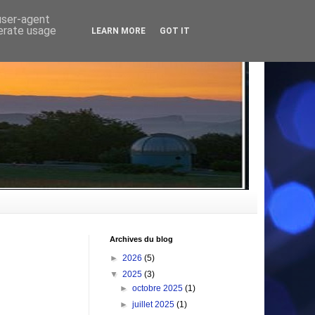
 user-agent
nerate usage
LEARN MORE
GOT IT
Archives du blog
►
2026
(5)
▼
2025
(3)
►
octobre 2025
(1)
►
juillet 2025
(1)