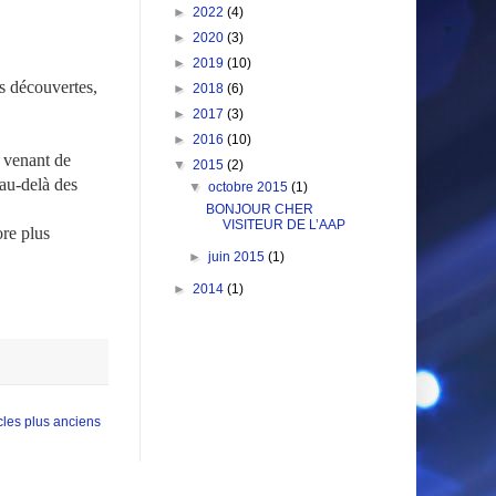
►
2022
(4)
►
2020
(3)
►
2019
(10)
rs découvertes,
►
2018
(6)
►
2017
(3)
►
2016
(10)
, venant de
▼
2015
(2)
 au-delà des
▼
octobre 2015
(1)
BONJOUR CHER
VISITEUR DE L’AAP
ore plus
►
juin 2015
(1)
►
2014
(1)
icles plus anciens