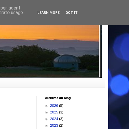
 user-agent
nerate usage
LEARN MORE
GOT IT
Archives du blog
►
2026
(5)
►
2025
(3)
►
2024
(3)
►
2023
(2)