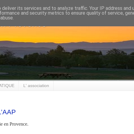
deliver its services and to analyze traffic. Your IP address and
formance and security metrics to ensure quality of service, ge
 abuse.
en Provence
ATIQUE
L' association
L’AAP
ie en Provence.