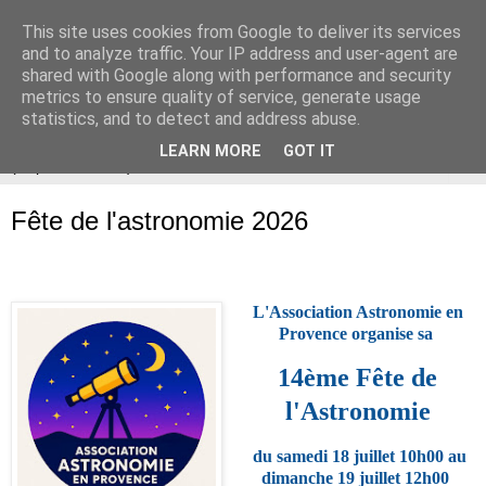
This site uses cookies from Google to deliver its services
Association Astronomie en
and to analyze traffic. Your IP address and user-agent are
shared with Google along with performance and security
Provence
metrics to ensure quality of service, generate usage
statistics, and to detect and address abuse.
LEARN MORE
GOT IT
▼
Fête de l'astronomie 2026
L'Association Astronomie en
Provence organise sa
14
ème
Fête de
l'Astronomie
du sam
edi 18
juillet 10h00 au
dimanche 19 juillet 12h00