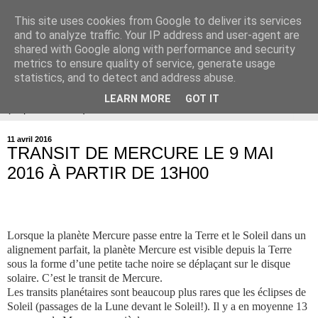
This site uses cookies from Google to deliver its services
Association Astronomie en
and to analyze traffic. Your IP address and user-agent are
shared with Google along with performance and security
Provence
metrics to ensure quality of service, generate usage
statistics, and to detect and address abuse.
LEARN MORE
GOT IT
▼
11 avril 2016
TRANSIT DE MERCURE LE 9 MAI
2016 À PARTIR DE 13H00
Lorsque la planète Mercure passe entre la Terre et le Soleil dans un
alignement parfait, la planète Mercure est visible depuis la Terre
sous la forme d’une petite tache noire se déplaçant sur le disque
solaire. C’est le transit de Mercure.
Les transits planétaires sont beaucoup plus rares que les éclipses de
Soleil (passages de la Lune devant le Soleil!). Il y a en moyenne 13