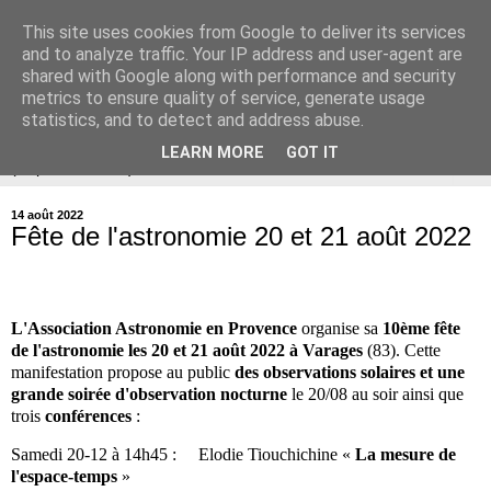
This site uses cookies from Google to deliver its services
Association Astronomie en
and to analyze traffic. Your IP address and user-agent are
shared with Google along with performance and security
Provence
metrics to ensure quality of service, generate usage
statistics, and to detect and address abuse.
LEARN MORE
GOT IT
▼
14 août 2022
Fête de l'astronomie 20 et 21 août 2022
L'Association Astronomie en Provence
organise sa
10ème fête
de l'astronomie les 20 et 21 août 2022 à Varages
(83). Cette
manifestation propose au public
des observations solaires et une
grande soirée d'observation nocturne
le 20/08 au soir ainsi que
trois
conférences
:
Samedi 20-12 à 14h45 : Elodie Tiouchichine «
La mesure de
l'espace-temps
»